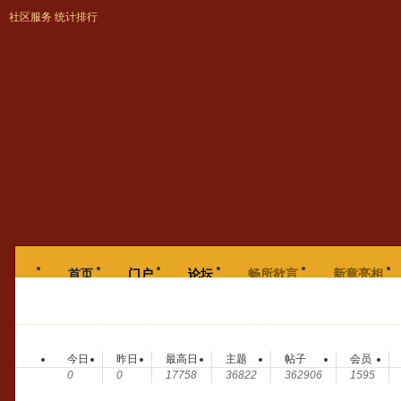
社区服务
统计排行
网站首页
个人中心
首页
门户
论坛
畅所欲言
新章亮相
章外拾趣
个人中心
公告
帖子
今日
昨日
最高日
主题
帖子
会员
0
0
17758
36822
362906
1595