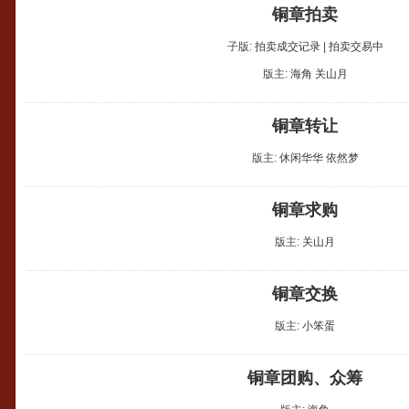
铜章拍卖
子版:
拍卖成交记录
|
拍卖交易中
版主:
海角
关山月
铜章转让
版主:
休闲华华
依然梦
铜章求购
版主:
关山月
铜章交换
版主:
小笨蛋
铜章团购、众筹