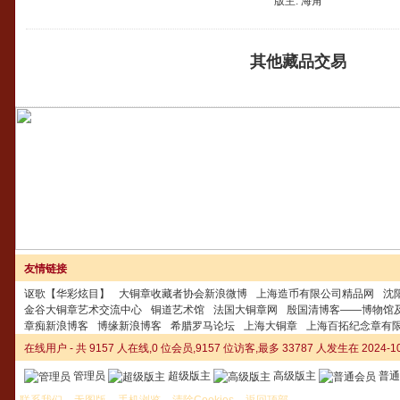
版主:
海角
其他藏品交易
友情链接
讴歌【华彩炫目】
大铜章收藏者协会新浪微博
上海造币有限公司精品网
沈
金谷大铜章艺术交流中心
铜道艺术馆
法国大铜章网
殷国清博客——博物馆
章痴新浪博客
博缘新浪博客
希腊罗马论坛
上海大铜章
上海百拓纪念章有
在线用户
- 共 9157 人在线,0 位会员,9157 位访客,最多 33787 人发生在 2024-10-
管理员
超级版主
高级版主
普通