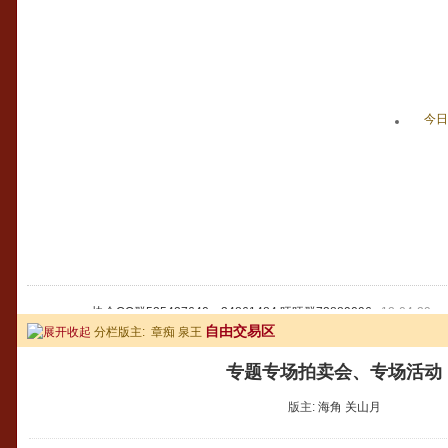
今日
协会QQ群535427640、34861484 旺旺群73889096
12-04-29
自由交易区
分栏版主:
章痴
泉王
专题专场拍卖会、专场活动
版主:
海角
关山月