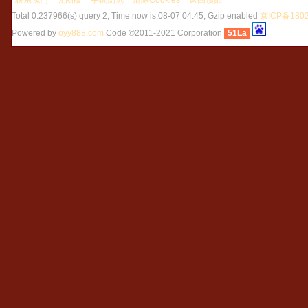
联系我们
无图版
手机浏览
清除Cookies
返回顶部
Total 0.237966(s) query 2, Time now is:08-07 04:45, Gzip enabled
京ICP备1802
Powered by
oyy888.com
Code ©2011-2021 Corporation
51La